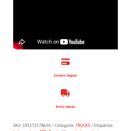

Compra Segura

Envío rápido
SKU:
193172178636
Categoría:
TRUCKS
Etiquetas: