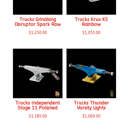
Trucks Grindking
Trucks Krux K5
Disruptor Spark Raw
Rainbow
$
1,250.00
$
1,055.00
Trucks Independent
Trucks Thunder
Stage 11 Polished
Varsity Lights
$
1,185.00
$
1,060.00