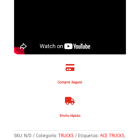

Compra Segura

Envío rápido
SKU:
N/D
Categoría:
TRUCKS
Etiquetas:
ACE TRUCKS
,