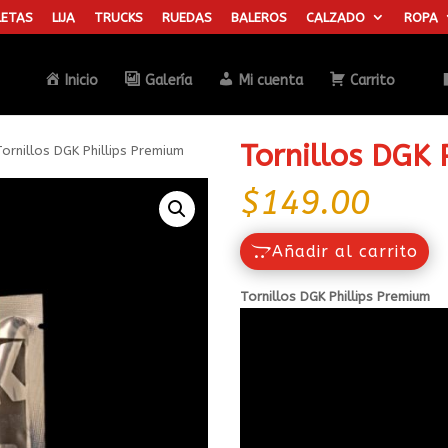
ETAS
LIJA
TRUCKS
RUEDAS
BALEROS
CALZADO
ROPA
Búsqueda
de
productos
Inicio
Galería
Mi cuenta
Carrito
Tornillos DGK 
ornillos DGK Phillips Premium
$
149.00
Añadir al carrito
Tornillos DGK Phillips Premium