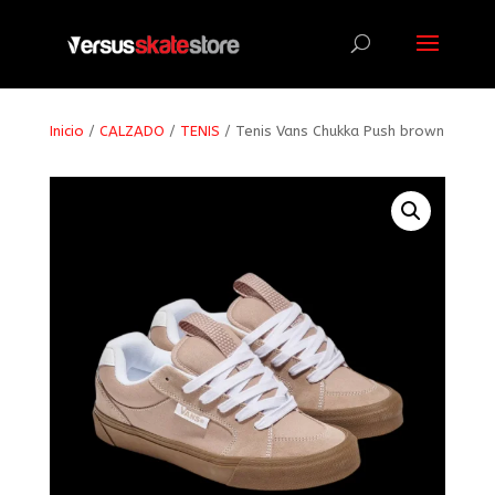
Búsqueda
de
productos
Inicio
/
CALZADO
/
TENIS
/ Tenis Vans Chukka Push brown