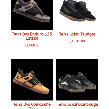
Tenis Dvs Enduro 125
Tenis Lakai Trudger
Lutzka
$
1,610.00
$
1,960.00
Tenis Dvs Comanche
Tenis Lakai Cambridge
2.0