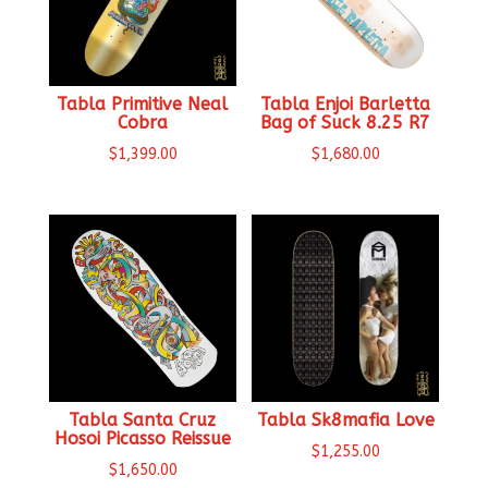
Tabla Primitive Neal
Tabla Enjoi Barletta
Cobra
Bag of Suck 8.25 R7
$
1,399.00
$
1,680.00
Tabla Santa Cruz
Tabla Sk8mafia Love
Hosoi Picasso Reissue
$
1,255.00
$
1,650.00