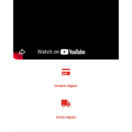

Compra Segura

Envío rápido