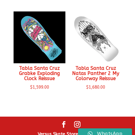
Tabla Santa Cruz
Tabla Santa Cruz
Grabke Exploding
Natas Panther 2 My
Clock Reissue
Colorway Reissue
$
1,599.00
$
1,680.00
WhatsApp
Versus Skate Store ® 2026.