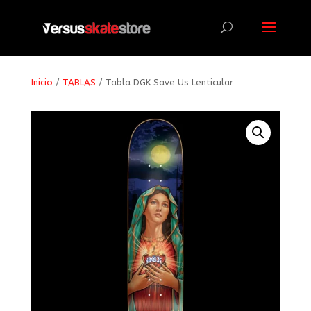
Búsqueda
de
productos
Inicio
/
TABLAS
/ Tabla DGK Save Us Lenticular