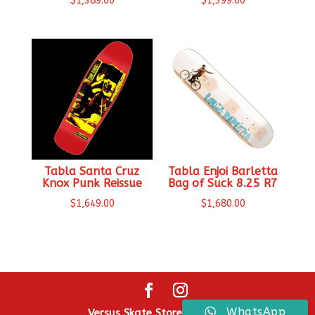
$
1,389.00
$
1,399.00
Tabla Santa Cruz
Tabla Enjoi Barletta
Knox Punk Reissue
Bag of Suck 8.25 R7
$
1,649.00
$
1,680.00
WhatsApp
Versus Skate Store ® 2026.