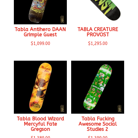
Tabla Antihero DAAN
TABLA CREATURE
Grimple Guest
PROVOST
$
1,099.00
$
1,295.00
Tabla Blood Wizard
Tabla Fucking
Mercyful Fate
Awesome Social
Gregson
Studies 2