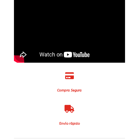

Compra Segura

Envío rápido