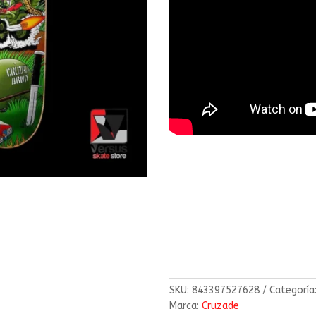
SKU:
843397527628
Categoría
Marca:
Cruzade