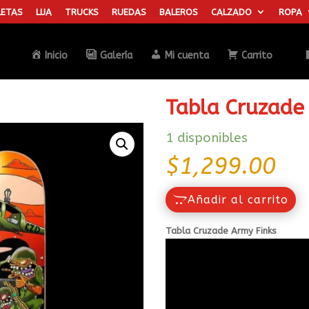
ETAS
LIJA
TRUCKS
RUEDAS
BALEROS
CALZADO
ROPA
Búsqueda
de
productos
Inicio
Galería
Mi cuenta
Carrito
Tabla Cruzade
1 disponibles
$
1,299.00
Añadir al carrito
Tabla Cruzade Army Finks