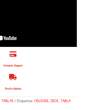

Compra Segura

Envío rápido
:
TABLAS
Etiquetas:
CRUZADE
,
DECK
,
TABLA