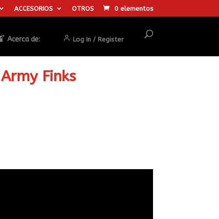
ACCESORIOS
OTROS
0 elementos
Acerca de:
Log In / Register
 Army Finks