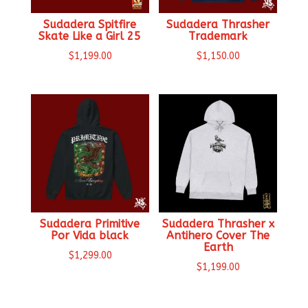
Sudadera Spitfire
Sudadera Thrasher
Skate Like a Girl 25
Trademark
$
1,199.00
$
1,150.00
Sudadera Primitive
Sudadera Thrasher x
Por Vida black
Antihero Cover The
Earth
$
1,299.00
$
1,199.00