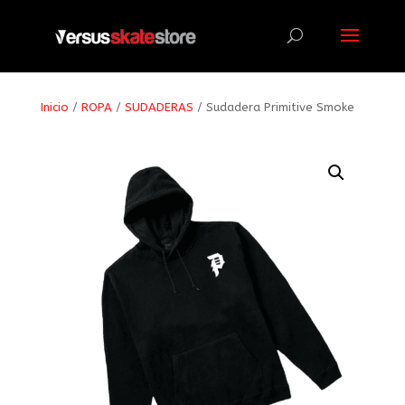
Búsqueda
de
productos
Inicio
/
ROPA
/
SUDADERAS
/ Sudadera Primitive Smoke