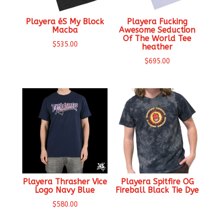
Playera éS My Block
Playera Fucking
Macba
Awesome Seduction
Of The World Tee
$
535.00
heather
$
695.00
Playera Thrasher Vice
Playera Spitfire OG
Logo Navy Blue
Fireball Black Tie Dye
$
580.00