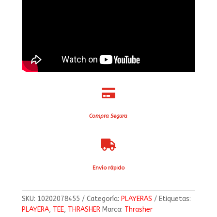

Compra Segura

Envío rápido
SKU:
10202078455
Categoría:
PLAYERAS
Etiquetas:
PLAYERA
,
TEE
,
THRASHER
Marca:
Thrasher