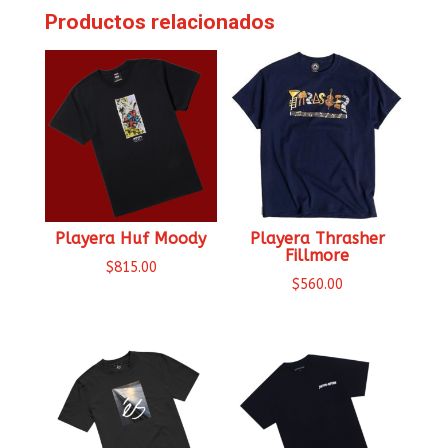
Productos relacionados
Playera Huf Moody
Playera Thrasher
Fillmore
$
815.00
$
560.00