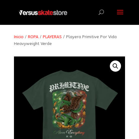
Búsqueda
de
productos
Inicio
/
ROPA
/
PLAYERAS
/ Playera Primitive Por Vida
Heavyweight Verde