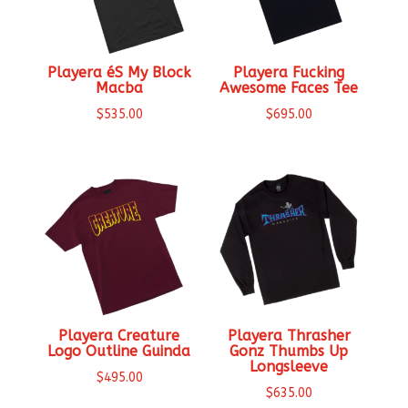
Playera éS My Block
Playera Fucking
Macba
Awesome Faces Tee
$
535.00
$
695.00
Playera Creature
Playera Thrasher
Logo Outline Guinda
Gonz Thumbs Up
Longsleeve
$
495.00
$
635.00