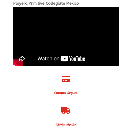
Playera Primitive Collegiate Mexico

Compra Segura

Envío rápido