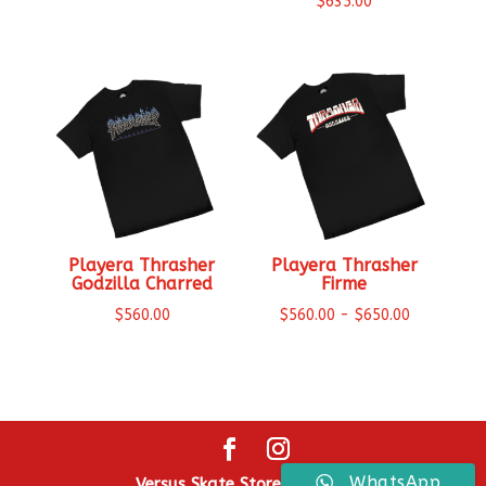
$
635.00
Playera Thrasher
Playera Thrasher
Godzilla Charred
Firme
Rango
$
560.00
$
560.00
-
$
650.00
de
precios:
desde
$560.00
hasta
WhatsApp
$650.00
Versus Skate Store ® 2026.