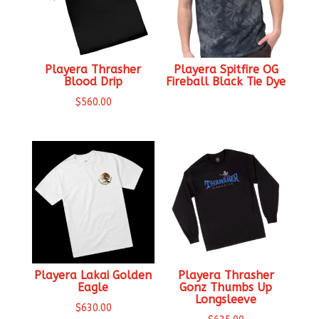
Playera Thrasher
Playera Spitfire OG
Blood Drip
Fireball Black Tie Dye
$
560.00
Playera Lakai Golden
Playera Thrasher
Eagle
Gonz Thumbs Up
Longsleeve
$
630.00