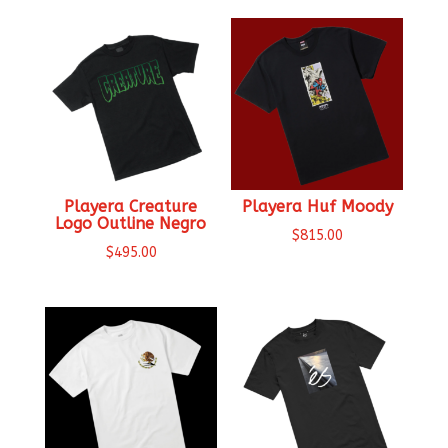
Playera Creature
Playera Huf Moody
Logo Outline Negro
$
815.00
$
495.00