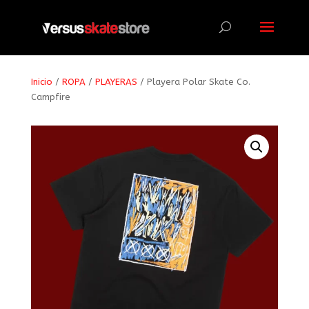
Búsqueda
de
productos
Inicio
/
ROPA
/
PLAYERAS
/ Playera Polar Skate Co.
Campfire