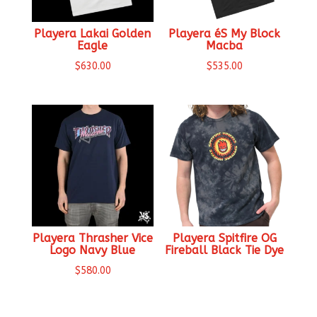
Playera Lakai Golden
Playera éS My Block
Eagle
Macba
$
630.00
$
535.00
Playera Thrasher Vice
Playera Spitfire OG
Logo Navy Blue
Fireball Black Tie Dye
$
580.00