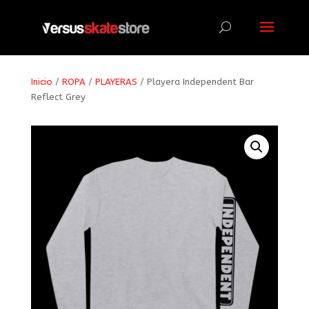
Búsqueda
de
productos
Inicio
/
ROPA
/
PLAYERAS
/ Playera Independent Bar
Reflect Grey