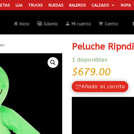
ETAS
LIJA
TRUCKS
RUEDAS
BALEROS
CALZADO
ROPA
Búsqueda
de
productos
Inicio
Galería
Mi cuenta
Carrito
Peluche Ripndi
ien
1 disponibles
$
679.00
Añadir al carrito