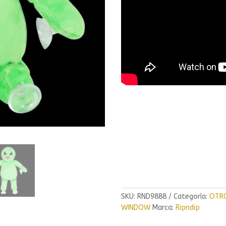
SKU:
RND9888
Categoría:
OTR
WINDOW
Marca:
Ripndip