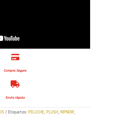

Compra Segura

Envío rápido
OS
Etiquetas:
PELUCHE
,
PLUSH
,
RIPNDIP
,