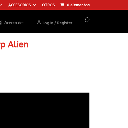
ACCESORIOS
OTROS
0 elementos
Acerca de:
Log In / Register
p Alien