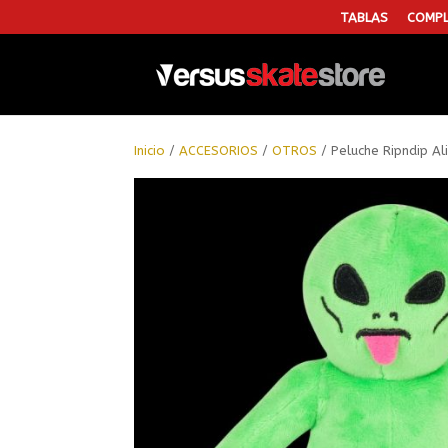
TABLAS
COMPL
Inicio
/
ACCESORIOS
/
OTROS
/ Peluche Ripndip Al