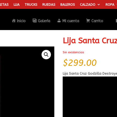
ETAS
LIJA
TRUCKS
RUEDAS
BALEROS
CALZADO
ROPA
Búsqueda
de
productos
Inicio
Galería
Mi cuenta
Carrito
Lija Santa Cru
Sin existencias
$
299.00
Lija Santa Cruz Godzilla Destroy