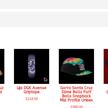
uz
Lija DGK Avenue
Gorra Santa Cruz
d
Griptape
Slime Balls Puff
Balls Snapback
$
249.00
Mid Profile Unisex
$
580.00