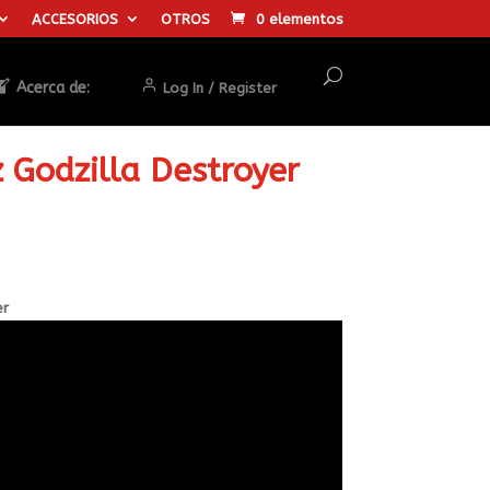
ACCESORIOS
OTROS
0 elementos
Acerca de:
Log In / Register
z Godzilla Destroyer
er