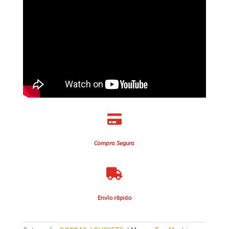

Compra Segura

Envío rápido