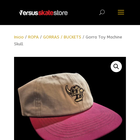
Búsqueda
de
productos
Inicio
/
ROPA
/
GORRAS / BUCKETS
/ Gorra Toy Machine
Skull