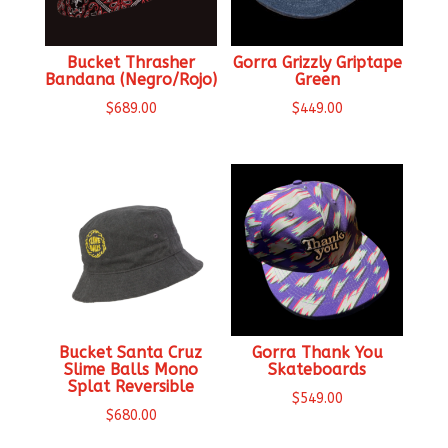
Bucket Thrasher
Gorra Grizzly Griptape
Bandana (Negro/Rojo)
Green
$
689.00
$
449.00
Bucket Santa Cruz
Gorra Thank You
Slime Balls Mono
Skateboards
Splat Reversible
$
549.00
$
680.00