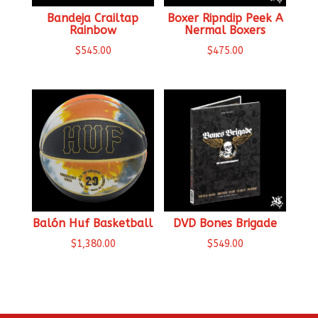
Bandeja Crailtap
Boxer Ripndip Peek A
Rainbow
Nermal Boxers
$
545.00
$
475.00
Balón Huf Basketball
DVD Bones Brigade
$
1,380.00
$
549.00