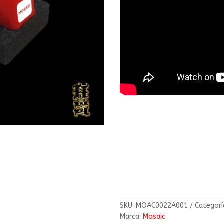
SKU:
MOAC0022A001
Categorí
Marca:
Mosaic