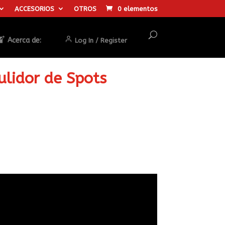
ACCESORIOS
OTROS
0 elementos
Acerca de:
Log In / Register
ulidor de Spots