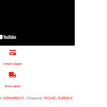

Compra Segura

Envío rápido
a:
HERRAMIENTA
Etiquetas:
MOSAIC
,
RUBBRICK