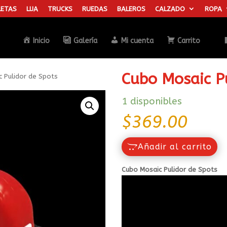
ETAS
LIJA
TRUCKS
RUEDAS
BALEROS
CALZADO
ROPA
Búsqueda
de
productos
Inicio
Galería
Mi cuenta
Carrito
Cubo Mosaic P
 Pulidor de Spots
1 disponibles
$
369.00
Añadir al carrito
Cubo Mosaic Pulidor de Spots