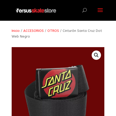
Búsqueda
de
productos
Inicio
/
ACCESORIOS
/
OTROS
/ Cinturón Santa Cruz Dot
Web Negro