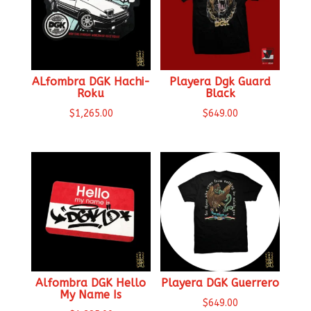
ALfombra DGK Hachi-
Playera Dgk Guard
Roku
Black
$
1,265.00
$
649.00
Alfombra DGK Hello
Playera DGK Guerrero
My Name Is
$
649.00