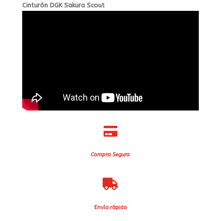
Cinturón DGK Sakura Scout

Compra Segura

Envío rápido