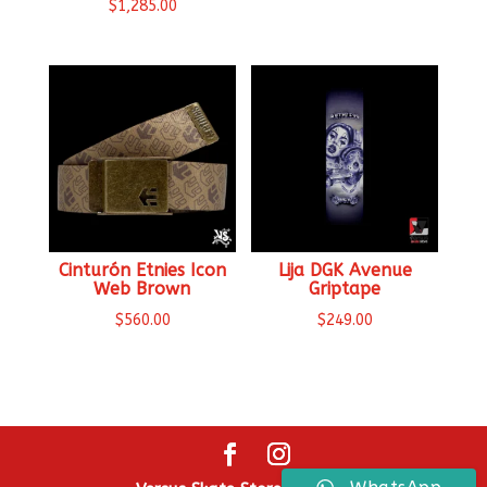
$
1,285.00
Cinturón Etnies Icon
Lija DGK Avenue
Web Brown
Griptape
$
560.00
$
249.00