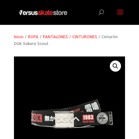
Búsqueda
de
productos
Inicio
/
ROPA
/
PANTALONES / CINTURONES
/ Cinturón
DGK Sakura Scout