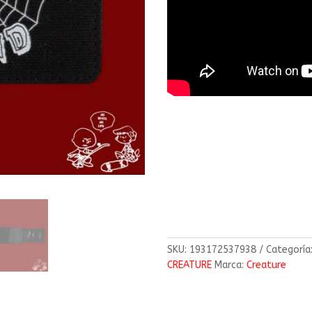
SKU:
193172537938
Categoría
CREATURE
Marca:
Creature