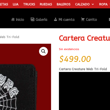
ETAS
LIJA
TRUCKS
RUEDAS
BALEROS
CALZADO
ROPA
Búsqueda
de
productos
Inicio
Galería
Mi cuenta
Carrito
Cartera Creat
Web Tri-Fold
Sin existencias
$
499.00
Cartera Creature Web Tri-Fold