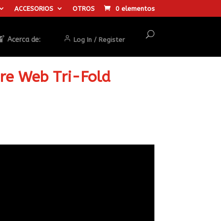
ACCESORIOS
OTROS
0 elementos
Acerca de:
Log In / Register
ure Web Tri-Fold