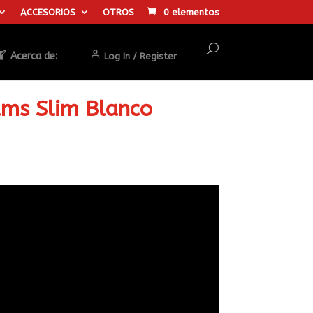
ACCESORIOS
OTROS
0 elementos
Acerca de:
Log In / Register
ams Slim Blanco