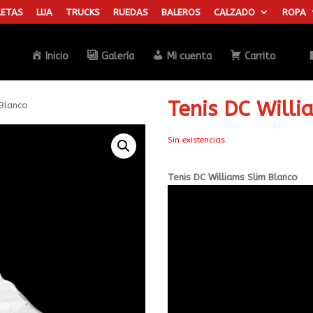
ETAS
LIJA
TRUCKS
RUEDAS
BALEROS
CALZADO
ROPA
Búsqueda
de
productos
Inicio
Galería
Mi cuenta
Carrito
Tenis DC Willi
 Blanco
Sin existencias
Tenis DC Williams Slim Blanco