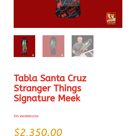
Tabla Santa Cruz
Stranger Things
Signature Meek
Sin existencias
$
2,350.00