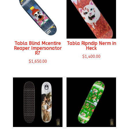
Tabla Blind Mcentire
Tabla Ripndip Nerm in
Reaper Impersonator
Heck
R7
$
1,400.00
$
1,650.00