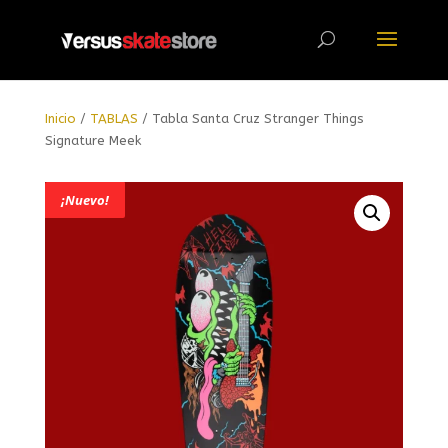
Búsqueda
de
productos
Inicio
/
TABLAS
/ Tabla Santa Cruz Stranger Things
Signature Meek
¡Nuevo!