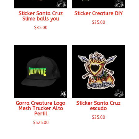
Sticker Santa Cruz
Sticker Creature DIY
Slime balls you
$
35.00
$
35.00
Gorra Creature Logo
Sticker Santa Cruz
Mesh Trucker Alto
escudo
Perfil
$
35.00
$
525.00