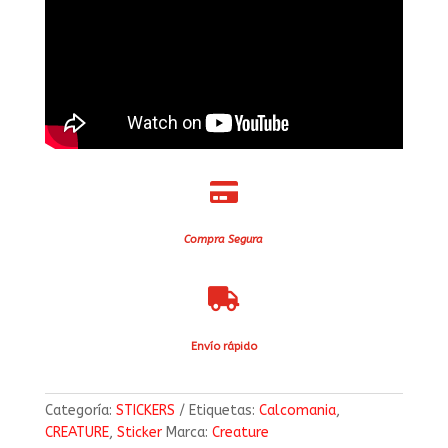

Compra Segura

Envío rápido
Categoría:
STICKERS
Etiquetas:
Calcomania
,
CREATURE
,
Sticker
Marca:
Creature