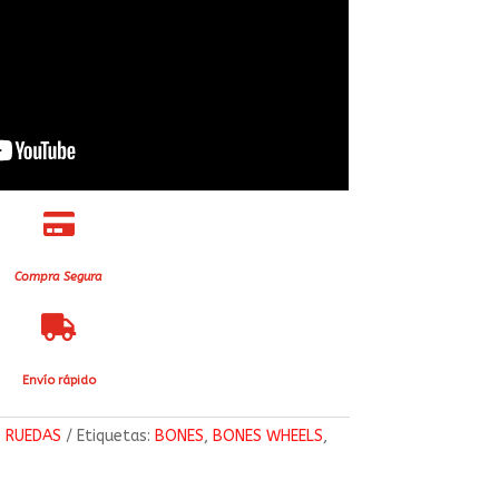

Compra Segura

Envío rápido
:
RUEDAS
Etiquetas:
BONES
,
BONES WHEELS
,