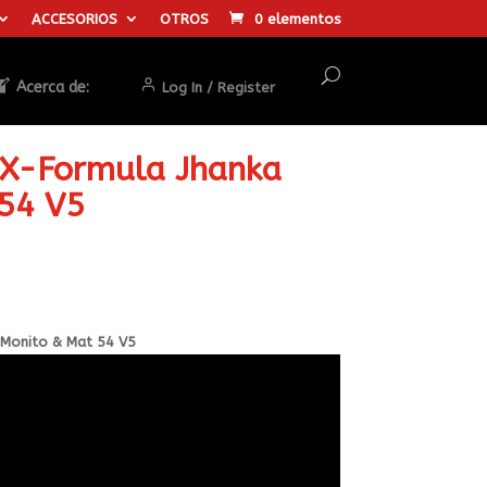
ACCESORIOS
OTROS
0 elementos
Acerca de:
Log In / Register
 X-Formula Jhanka
54 V5
 Monito & Mat 54 V5