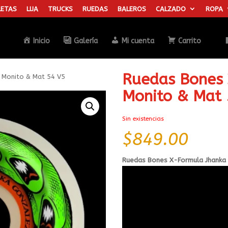
ETAS
LIJA
TRUCKS
RUEDAS
BALEROS
CALZADO
ROPA
Búsqueda
de
productos
Inicio
Galería
Mi cuenta
Carrito
Ruedas Bones
 Monito & Mat 54 V5
Monito & Mat 
Sin existencias
$
849.00
Ruedas Bones X-Formula Jhanka