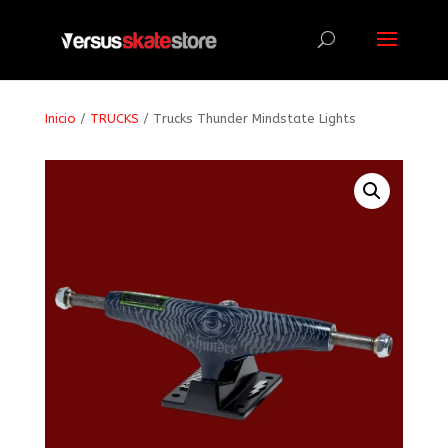
Búsqueda
de
productos
Inicio
/
TRUCKS
/ Trucks Thunder Mindstate Lights