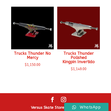
Trucks Thunder No
Trucks Thunder
Mercy
Polished
Kingpin Invertido
$
1,150.00
$
1,149.00
WhatsApp
Versus Skate Store ® 2026.