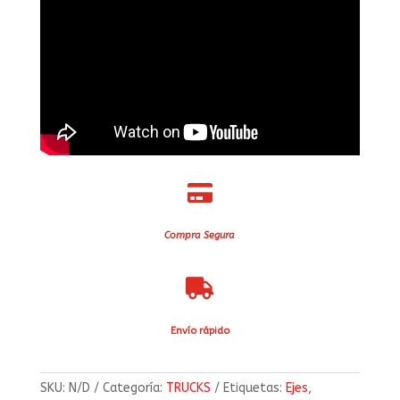

Compra Segura

Envío rápido
SKU:
N/D
Categoría:
TRUCKS
Etiquetas:
Ejes
,