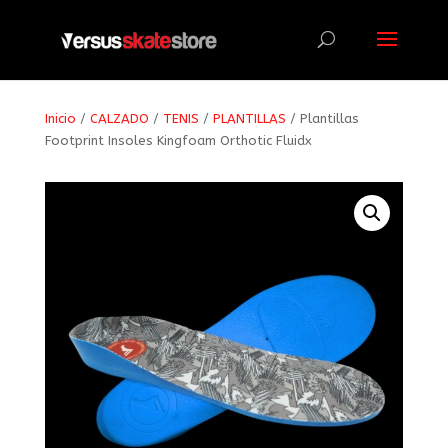
Búsqueda
de
productos
Inicio
/
CALZADO
/
TENIS
/
PLANTILLAS
/ Plantillas
Footprint Insoles Kingfoam Orthotic Fluidx