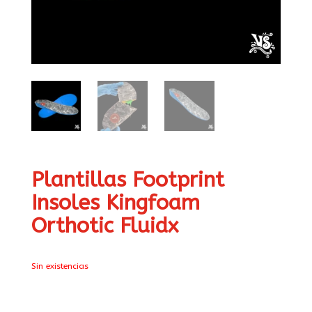
Plantillas Footprint
Insoles Kingfoam
Orthotic Fluidx
Sin existencias