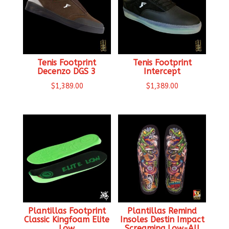
Tenis Footprint
Tenis Footprint
Decenzo DGS 3
Intercept
$
1,389.00
$
1,389.00
Plantillas Footprint
Plantillas Remind
Classic Kingfoam Elite
Insoles Destin Impact
Low
Screaming Low-All