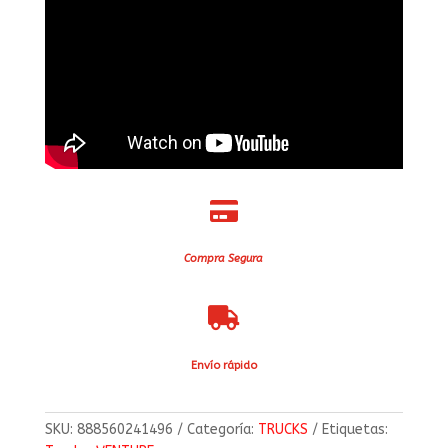

Compra Segura

Envío rápido
SKU:
888560241496
Categoría:
TRUCKS
Etiquetas: