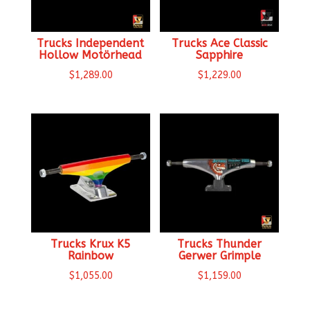
Trucks Independent
Trucks Ace Classic
Hollow Motörhead
Sapphire
$
1,289.00
$
1,229.00
Trucks Krux K5
Trucks Thunder
Rainbow
Gerwer Grimple
$
1,055.00
$
1,159.00