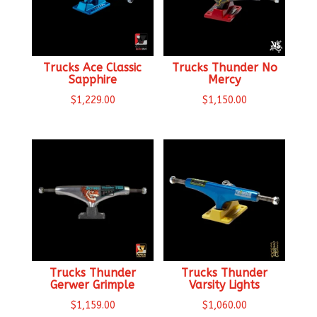
Trucks Ace Classic
Trucks Thunder No
Sapphire
Mercy
$
1,229.00
$
1,150.00
Trucks Thunder
Trucks Thunder
Gerwer Grimple
Varsity Lights
$
1,159.00
$
1,060.00