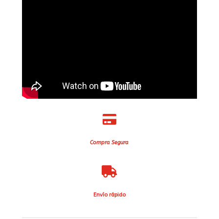

Compra Segura

Envío rápido