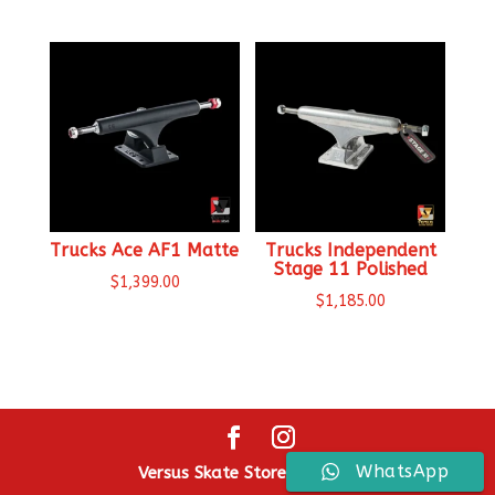
Trucks Ace AF1 Matte
Trucks Independent
Stage 11 Polished
$
1,399.00
$
1,185.00
WhatsApp
Versus Skate Store ® 2026.