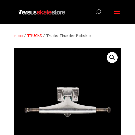
Búsqueda
de
productos
Inicio
/
TRUCKS
/ Trucks Thunder Polish b