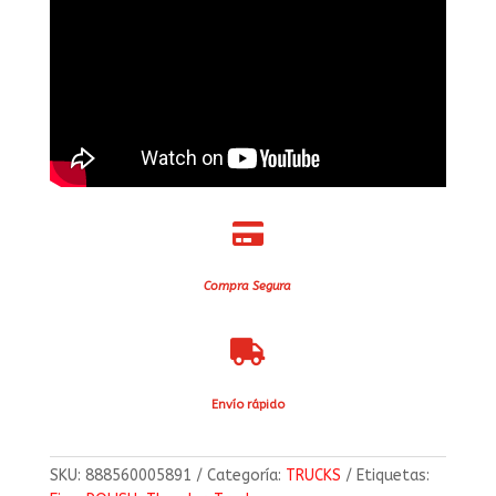

Compra Segura

Envío rápido
SKU:
888560005891
Categoría:
TRUCKS
Etiquetas: