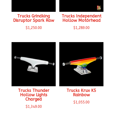
Trucks Grindking
Trucks Independent
Disruptor Spark Raw
Hollow Motörhead
$
1,250.00
$
1,289.00
Trucks Thunder
Trucks Krux K5
Hollow Lights
Rainbow
Charged
$
1,055.00
$
1,349.00