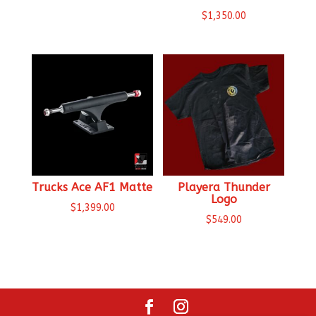
de
$
1,350.00
precios:
desde
$1,050.00
hasta
$1,080.00
Trucks Ace AF1 Matte
Playera Thunder
Logo
$
1,399.00
$
549.00