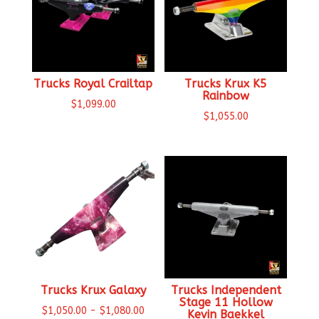
Trucks Royal Crailtap
Trucks Krux K5
Rainbow
$
1,099.00
$
1,055.00
Trucks Krux Galaxy
Trucks Independent
Stage 11 Hollow
Rango
$
1,050.00
-
$
1,080.00
Kevin Baekkel