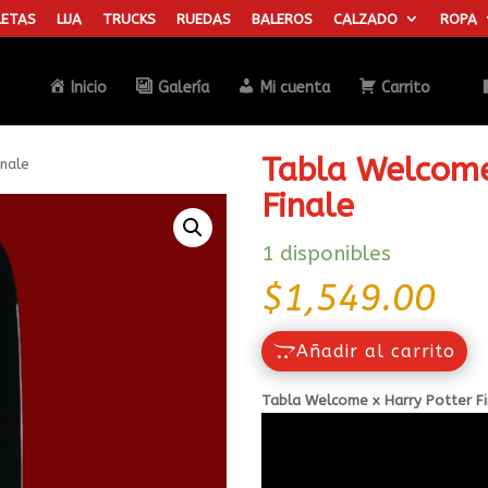
ETAS
LIJA
TRUCKS
RUEDAS
BALEROS
CALZADO
ROPA
Búsqueda
de
productos
Inicio
Galería
Mi cuenta
Carrito
Tabla Welcome
inale
Finale
1 disponibles
$
1,549.00
Añadir al carrito
Tabla Welcome x Harry Potter Fi