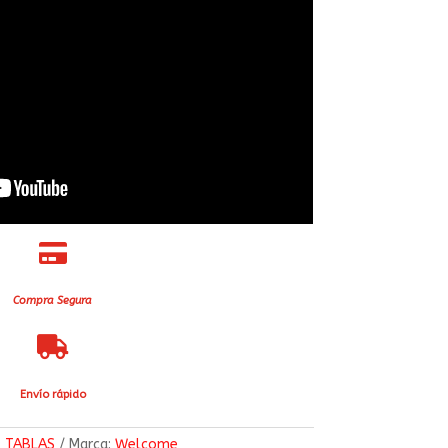

Compra Segura

Envío rápido
:
TABLAS
Marca:
Welcome