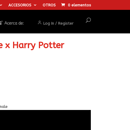
ACCESORIOS
OTROS
0 elementos
Acerca de:
Log In / Register
 x Harry Potter
nale