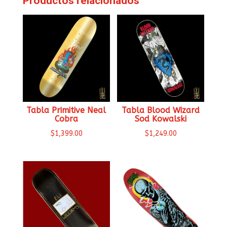
Productos relacionados
Tabla Primitive Neal
Tabla Blood Wizard
Cobra
Sod Kowalski
$
1,399.00
$
1,249.00