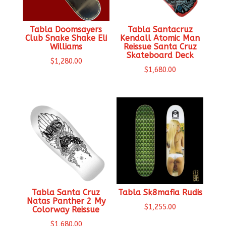
Tabla Doomsayers
Tabla Santacruz
Club Snake Shake Eli
Kendall Atomic Man
Williams
Reissue Santa Cruz
Skateboard Deck
$
1,280.00
$
1,680.00
Tabla Santa Cruz
Tabla Sk8mafia Rudis
Natas Panther 2 My
$
1,255.00
Colorway Reissue
$
1,680.00