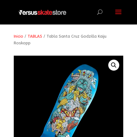
Búsqueda
de
productos
Inicio
/
TABLAS
/ Tabla Santa Cruz Godzilla Kaiju
Roskopp