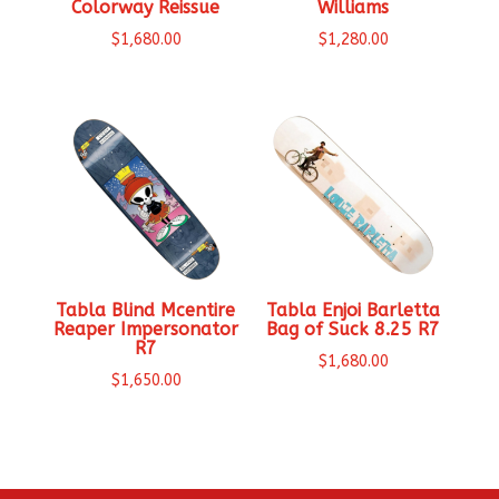
Colorway Reissue
Williams
$
1,680.00
$
1,280.00
Tabla Blind Mcentire
Tabla Enjoi Barletta
Reaper Impersonator
Bag of Suck 8.25 R7
R7
$
1,680.00
$
1,650.00