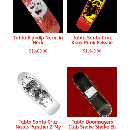
Tabla Ripndip Nerm in
Tabla Santa Cruz
Heck
Knox Punk Reissue
$
1,400.00
$
1,649.00
Tabla Santa Cruz
Tabla Doomsayers
Natas Panther 2 My
Club Snake Shake Eli