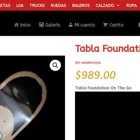
ETAS
LIJA
TRUCKS
RUEDAS
BALEROS
CALZADO
ROPA
Búsqueda
de
productos
Inicio
Galería
Mi cuenta
Carrito
Tabla Foundat
Sin existencias
$
989.00
Tabla Foundation On The Go