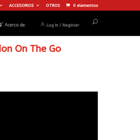
ACCESORIOS
OTROS
0 elementos
Acerca de:
Log In / Register
ion On The Go