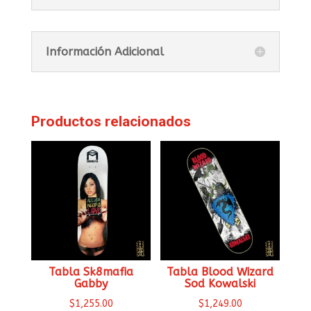
Información Adicional
Productos relacionados
Tabla Sk8mafia
Tabla Blood Wizard
Gabby
Sod Kowalski
$
1,255.00
$
1,249.00