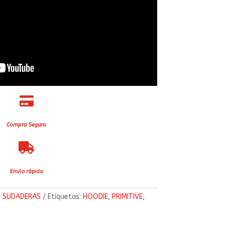

Compra Segura

Envío rápido
:
SUDADERAS
Etiquetas:
HOODIE
,
PRIMITIVE
,