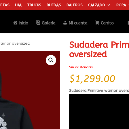
ETAS
LIJA
TRUCKS
RUEDAS
BALEROS
CALZADO
ROPA
Búsqueda
de
productos
Inicio
Galería
Mi cuenta
Carrito
Sudadera Primi
arrior oversized
oversized
Sin existencias
$
1,299.00
Sudadera Primitive warrior over