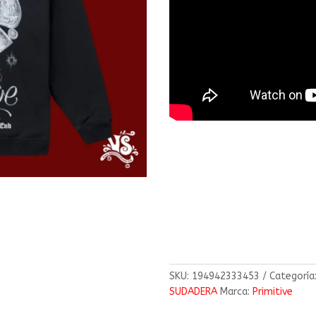
SKU:
194942333453
Categoría
SUDADERA
Marca:
Primitive