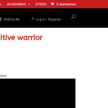
ACCESORIOS
OTROS
0 elementos
Acerca de:
Log In / Register
tive warrior
sized