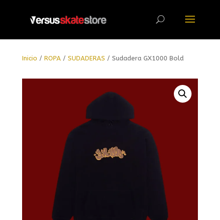
Búsqueda
de
productos
Inicio
/
ROPA
/
SUDADERAS
/ Sudadera GX1000 Bold