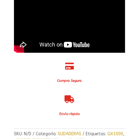

Compra Segura

Envío rápido
SKU:
N/D
Categoría:
SUDADERAS
Etiquetas:
GX1000
,