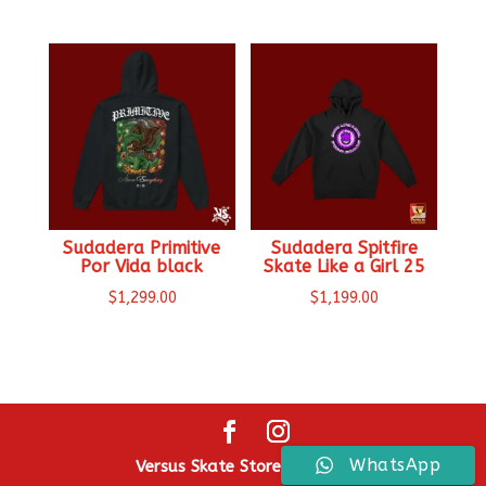
Sudadera Primitive
Sudadera Spitfire
Por Vida black
Skate Like a Girl 25
$
1,299.00
$
1,199.00
WhatsApp
Versus Skate Store ® 2026.