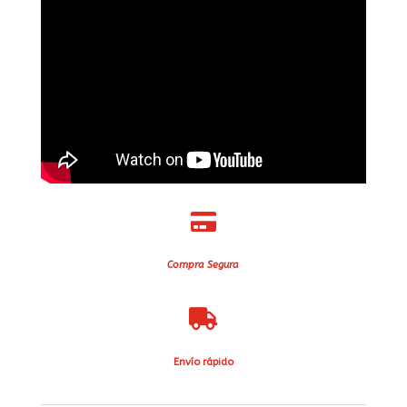

Compra Segura

Envío rápido