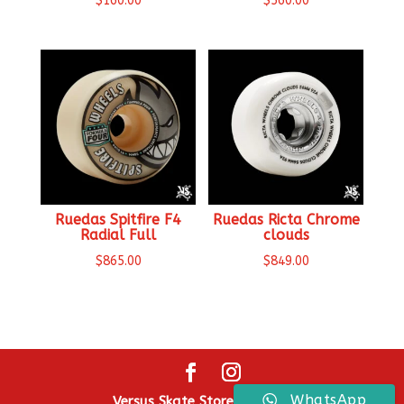
$
160.00
$
560.00
Ruedas Spitfire F4
Ruedas Ricta Chrome
Radial Full
clouds
$
865.00
$
849.00
WhatsApp
Versus Skate Store ® 2026.