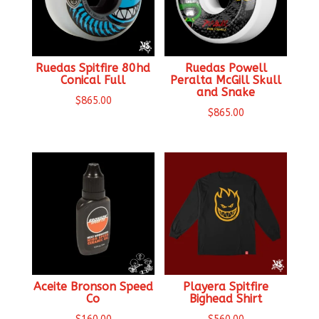
Ruedas Spitfire 80hd
Ruedas Powell
Conical Full
Peralta McGill Skull
and Snake
$
865.00
$
865.00
Aceite Bronson Speed
Playera Spitfire
Co
Bighead Shirt