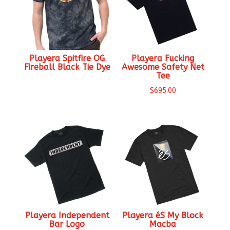
Playera Spitfire OG
Playera Fucking
Fireball Black Tie Dye
Awesome Safety Net
Tee
$
695.00
Playera Independent
Playera éS My Block
Bar Logo
Macba