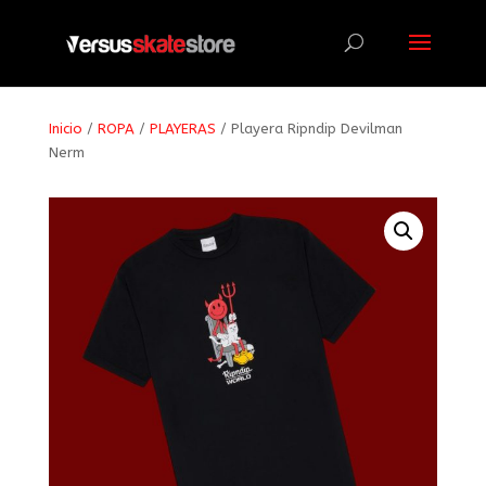
Búsqueda
de
productos
Inicio
/
ROPA
/
PLAYERAS
/ Playera Ripndip Devilman
Nerm