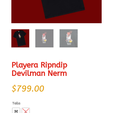
Playera Ripndip
Devilman Nerm
$
799.00
Talla
M
L