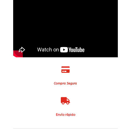

Compra Segura

Envío rápido