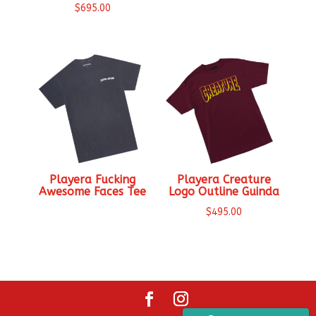
$
695.00
Playera Fucking
Playera Creature
Awesome Faces Tee
Logo Outline Guinda
$
495.00