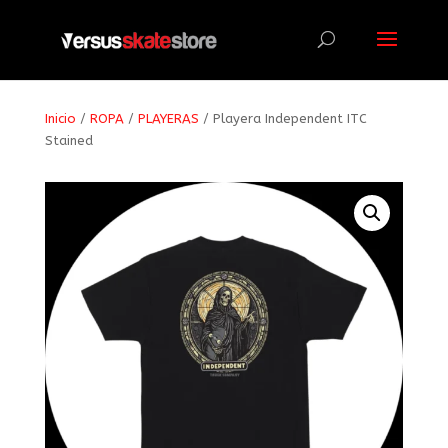
Búsqueda
de
productos
Inicio
/
ROPA
/
PLAYERAS
/ Playera Independent ITC
Stained