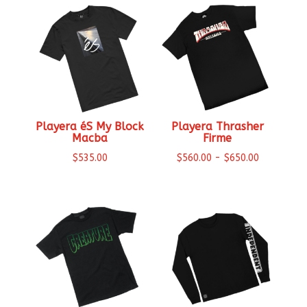
Playera éS My Block
Playera Thrasher
Macba
Firme
Rango
$
535.00
$
560.00
-
$
650.00
de
precios:
desde
$560.00
hasta
$650.00