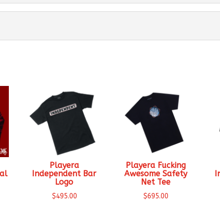
a
Playera
Playera Fucking
al
Independent Bar
Awesome Safety
I
Logo
Net Tee
$
495.00
$
695.00