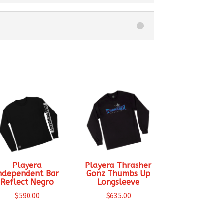
Playera
Playera Thrasher
ndependent Bar
Gonz Thumbs Up
Reflect Negro
Longsleeve
$
590.00
$
635.00