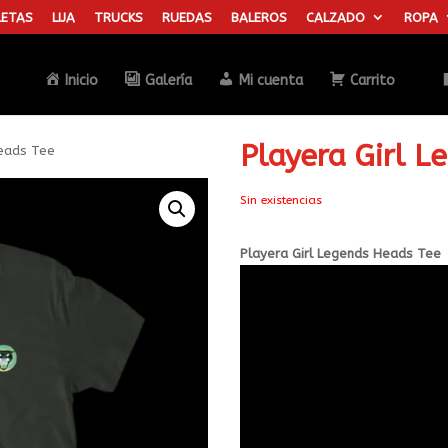
ETAS
LIJA
TRUCKS
RUEDAS
BALEROS
CALZADO
ROPA
Búsqueda
de
productos
Inicio
Galería
Mi cuenta
Carrito
Playera Girl 
Heads Tee
Sin existencias
Playera Girl Legends Heads Tee