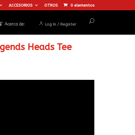
ACCESORIOS
OTROS
0 elementos
Acerca de:
Log In / Register
Legends Heads Tee