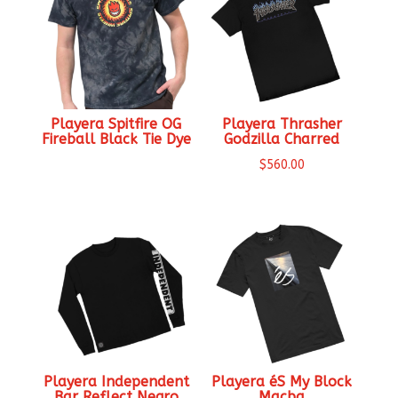
Playera Spitfire OG
Playera Thrasher
Fireball Black Tie Dye
Godzilla Charred
$
560.00
Playera Independent
Playera éS My Block
Bar Reflect Negro
Macba