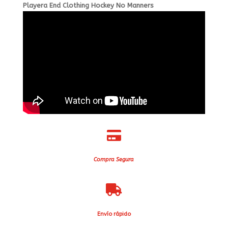
Playera End Clothing Hockey No Manners

Compra Segura

Envío rápido