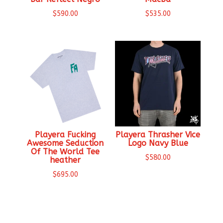
$
590.00
$
535.00
Playera Fucking
Playera Thrasher Vice
Awesome Seduction
Logo Navy Blue
Of The World Tee
$
580.00
heather
$
695.00