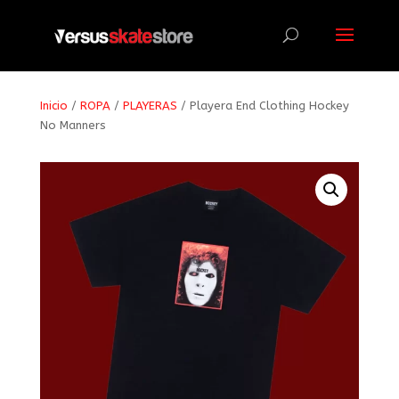
Búsqueda
de
productos
Inicio
/
ROPA
/
PLAYERAS
/ Playera End Clothing Hockey
No Manners