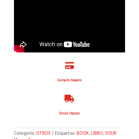

Compra Segura

Envío rápido
Categoría:
OTROS
Etiquetas:
BOOK
,
LIBRO
,
SOUR