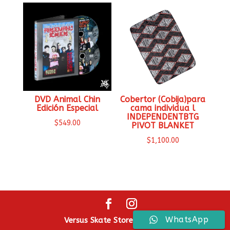
DVD Animal Chin
Cobertor (Cobija)para
Edición Especial
cama individua l
INDEPENDENTBTG
$
549.00
PIVOT BLANKET
$
1,100.00
WhatsApp
Versus Skate Store ® 2026.