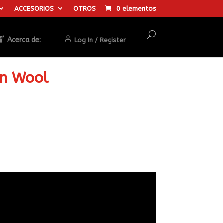
ACCESORIOS
OTROS
0 elementos
Acerca de:
Log In / Register
on Wool