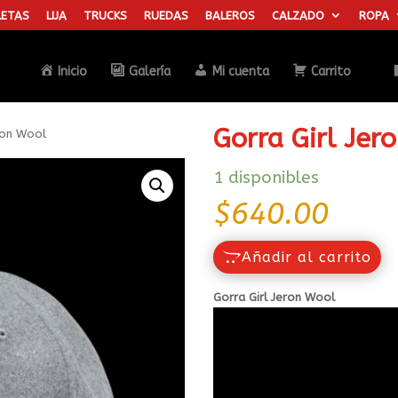
ETAS
LIJA
TRUCKS
RUEDAS
BALEROS
CALZADO
ROPA
Búsqueda
de
productos
Inicio
Galería
Mi cuenta
Carrito
Gorra Girl Jer
ron Wool
1 disponibles
$
640.00
Añadir al carrito
Gorra Girl Jeron Wool