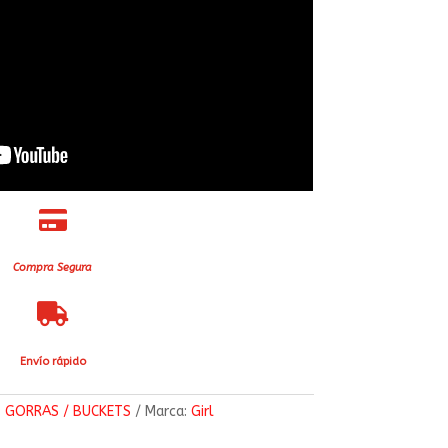

Compra Segura

Envío rápido
:
GORRAS / BUCKETS
Marca:
Girl