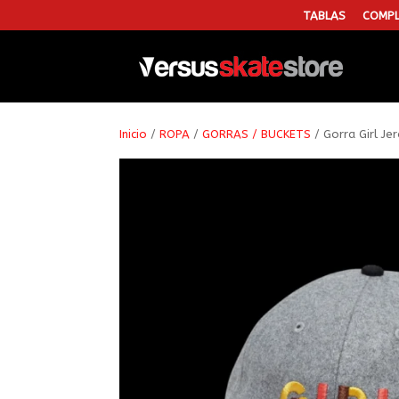
TABLAS
COMPL
Inicio
/
ROPA
/
GORRAS / BUCKETS
/ Gorra Girl Je