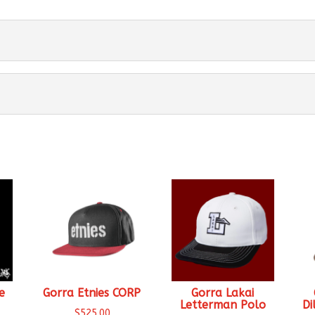
e
Gorra Etnies CORP
Gorra Lakai
Letterman Polo
Di
$
525.00