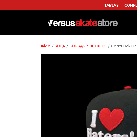
TABLAS
COMPL
Inicio
/
ROPA
/
GORRAS / BUCKETS
/ Gorra Dgk Ha