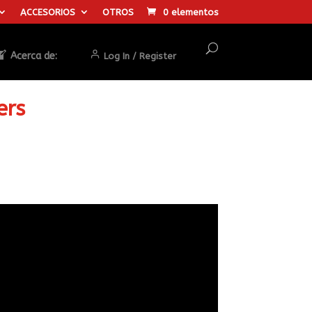
ACCESORIOS
OTROS
0 elementos
Acerca de:
Log In / Register
ers