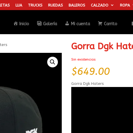
ETAS
LIJA
TRUCKS
RUEDAS
BALEROS
CALZADO
ROPA
Búsqueda
de
productos
Inicio
Galería
Mi cuenta
Carrito
Gorra Dgk Hat
ters
Sin existencias
$
649.00
Gorra Dgk Haters