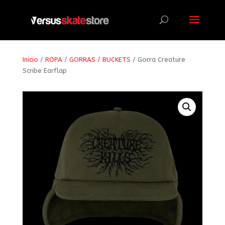
Búsqueda
de
productos
Inicio
/
ROPA
/
GORRAS / BUCKETS
/ Gorra Creature
Scribe Earflap