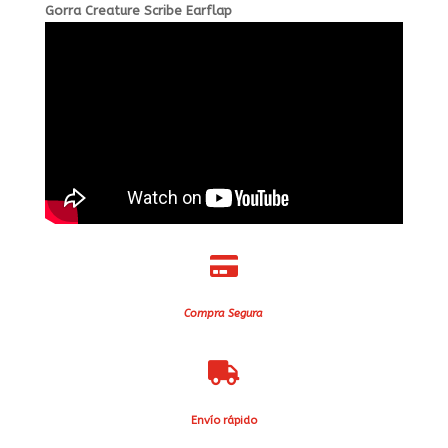
Gorra Creature Scribe Earflap

Compra Segura

Envío rápido