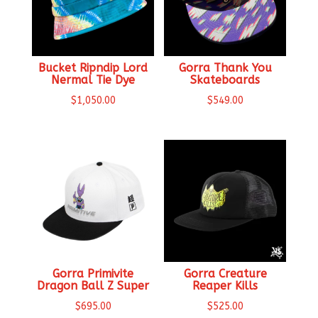
Bucket Ripndip Lord
Gorra Thank You
Nermal Tie Dye
Skateboards
$
1,050.00
$
549.00
Gorra Primivite
Gorra Creature
Dragon Ball Z Super
Reaper Kills
$
695.00
$
525.00