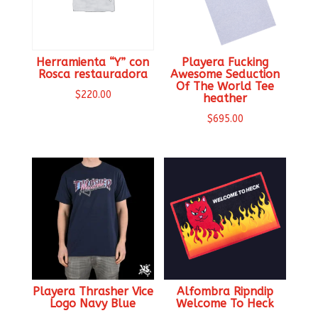
Herramienta “Y” con
Playera Fucking
Rosca restauradora
Awesome Seduction
Of The World Tee
$
220.00
heather
$
695.00
Playera Thrasher Vice
Alfombra Ripndip
Logo Navy Blue
Welcome To Heck