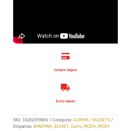

Compra Segura

Envío rápido
SKU:
10202059836
Categoría:
GORRAS / BUCKETS
Etiquetas:
BANDANA
,
BUCKET
,
Gorra
,
MODA
,
MODA