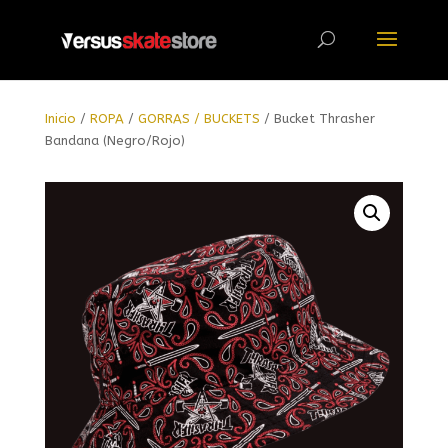
Búsqueda
de
productos
Inicio
/
ROPA
/
GORRAS / BUCKETS
/ Bucket Thrasher
Bandana (Negro/Rojo)