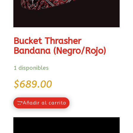
Bucket Thrasher
Bandana (Negro/Rojo)
1 disponibles
$
689.00
Añadir al carrito