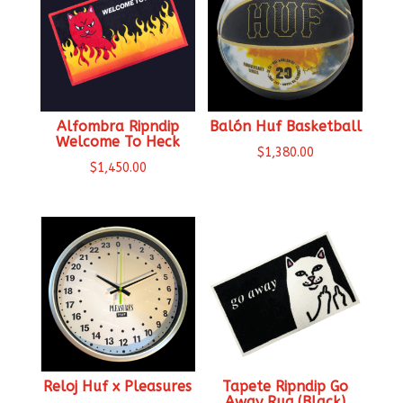
Alfombra Ripndip
Balón Huf Basketball
Welcome To Heck
$
1,380.00
$
1,450.00
Reloj Huf x Pleasures
Tapete Ripndip Go
Away Rug (Black)