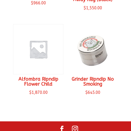
$
966.00
$
1,550.00
Alfombra Ripndip
Grinder Ripndip No
Flower Child
Smoking
$
1,870.00
$
645.00